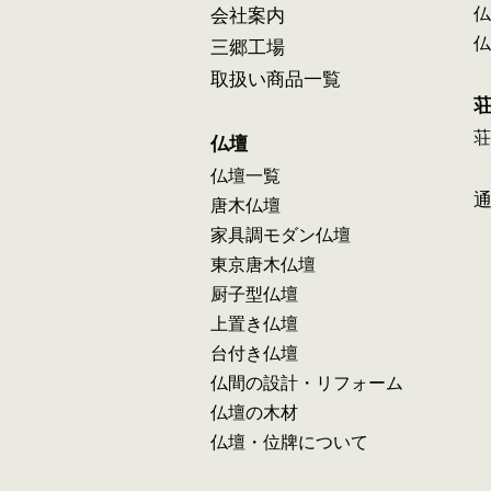
仏
会社案内
仏
三郷工場
取扱い商品一覧
荘
仏壇
仏壇一覧
唐木仏壇
家具調モダン仏壇
東京唐木仏壇
厨子型仏壇
上置き仏壇
台付き仏壇
仏間の設計・リフォーム
仏壇の木材
仏壇・位牌について