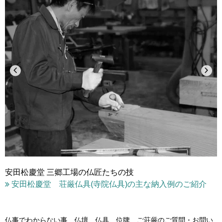
安田松慶堂 三郷工場の仏匠たちの技
安田松慶堂 荘厳仏具(寺院仏具)の主な納入例のご紹介
仏事でわからない事、仏壇、仏具、位牌、ご荘厳の
ご質問・お問い