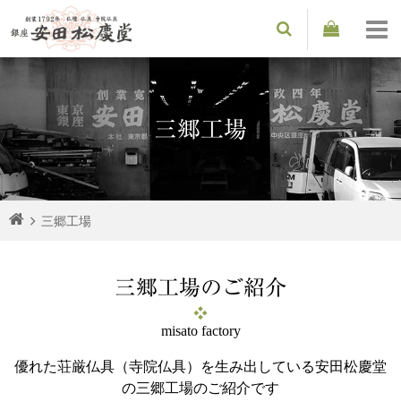
三郷工場
三郷工場
三郷工場のご紹介
misato factory
優れた荘厳仏具（寺院仏具）を生み出している
安田松慶堂
の三郷工場のご紹介です