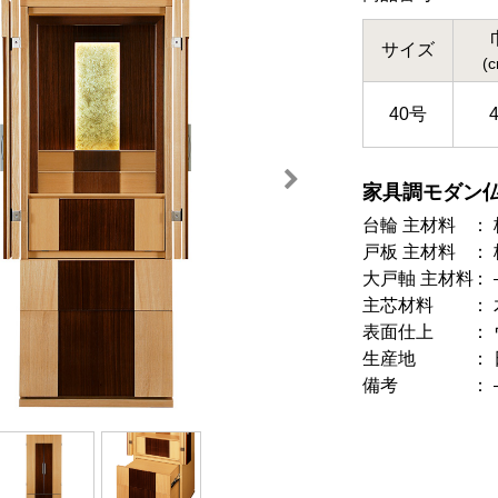
サイズ
(
40号
家具調モダン
台輪 主材料
戸板 主材料
大戸軸 主材料
主芯材料
表面仕上
生産地
備考