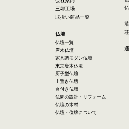
会社案内
仏
三郷工場
取扱い商品一覧
荘
仏壇
仏壇一覧
唐木仏壇
家具調モダン仏壇
東京唐木仏壇
厨子型仏壇
上置き仏壇
台付き仏壇
仏間の設計・リフォーム
仏壇の木材
仏壇・位牌について