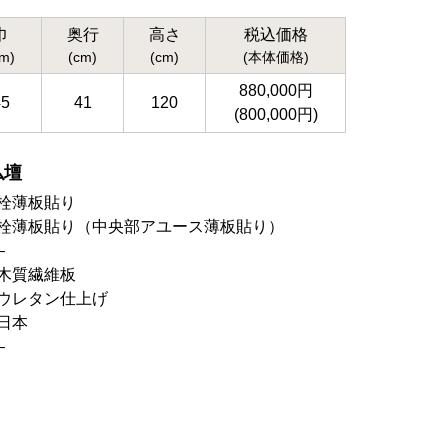
巾
奥行
高さ
税込価格
cm)
(cm)
(cm)
(本体価格)
880,000円
45
41
120
(800,000円)
仏壇
栓薄板貼り
栓薄板貼り（中央部アユース薄板貼り）
–
木質繊維板
ウレタン仕上げ
日本
–