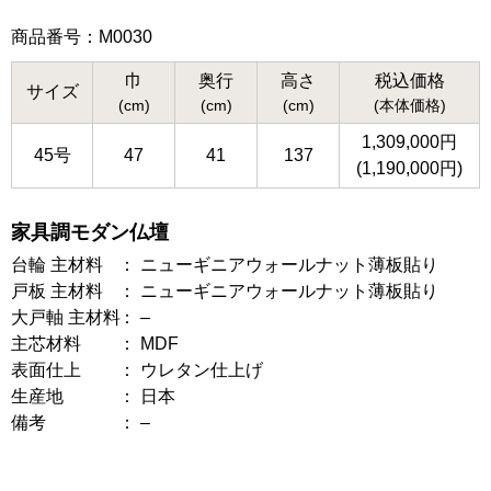
商品番号：M0030
巾
奥行
高さ
税込価格
サイズ
(cm)
(cm)
(cm)
(本体価格)
1,309,000円
45号
47
41
137
(1,190,000円)
家具調モダン仏壇
台輪 主材料
ニューギニアウォールナット薄板貼り
戸板 主材料
ニューギニアウォールナット薄板貼り
大戸軸 主材料
–
主芯材料
MDF
表面仕上
ウレタン仕上げ
生産地
日本
備考
–