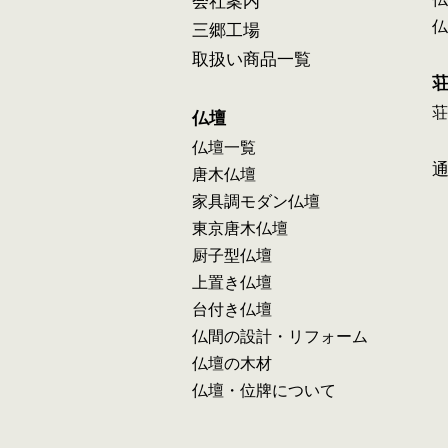
会社案内
仏
三郷工場
取扱い商品一覧
荘
仏壇
仏壇一覧
唐木仏壇
家具調モダン仏壇
東京唐木仏壇
厨子型仏壇
上置き仏壇
台付き仏壇
仏間の設計・リフォーム
仏壇の木材
仏壇・位牌について