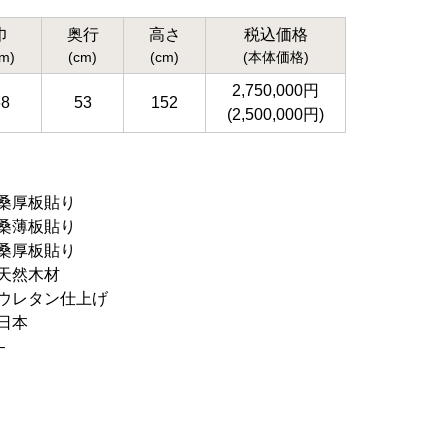
巾
奥行
高さ
税込価格
cm)
(cm)
(cm)
(本体価格)
2,750,000円
68
53
152
(2,500,000円)
桑厚板貼り
桑薄板貼り
桑厚板貼り
天然木材
ウレタン仕上げ
日本
–