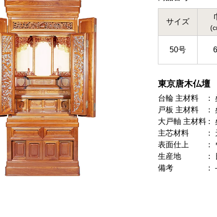
サイズ
(
50号
東京唐木仏壇
台輪 主材料
戸板 主材料
大戸軸 主材料
主芯材料
表面仕上
生産地
備考