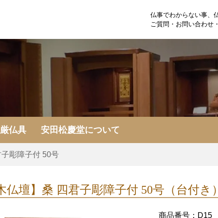
仏事でわからない事、
ご質問・お問い合わせ
荘厳仏具
安田松慶堂について
君子彫障子付 50号
木仏壇】
桑 四君子彫障子付 50号（台付き
商品番号：D15