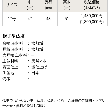
巾
奥行
高さ
税込価格
サイズ
(cm)
(cm)
(cm)
(本体価格)
1,430,000円
17号
47
43
51
(1,300,000円)
厨子型仏壇
台輪 主材料
松無垢
戸板 主材料
松無垢
大戸軸 主材料
–
主芯材料
天然木材
表面仕上
漆仕上げ
生産地
日本
備考
–
仏事でわからない事、仏壇、仏具、位牌、ご荘厳の
ご質問・お問い
合わせ・無料相談はお気軽に