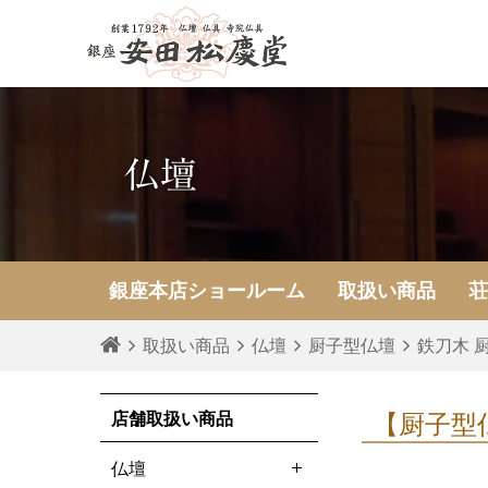
仏壇
銀座本店
ショールーム
取扱い商品
取扱い商品
仏壇
厨子型仏壇
鉄刀木 厨
店舗取扱い商品
【厨子型
仏壇