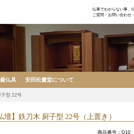
仏事でわからない事、
ご質問・お問い合わせ
荘厳仏具
安田松慶堂について
子型 22号
仏壇】
鉄刀木 厨子型 22号（上置き）
商品番号：D10