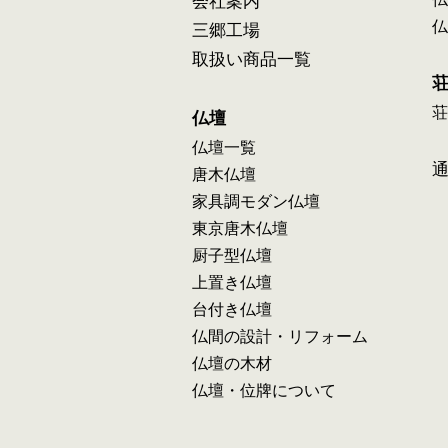
会社案内
仏
三郷工場
取扱い商品一覧
荘
仏壇
仏壇一覧
唐木仏壇
家具調モダン仏壇
東京唐木仏壇
厨子型仏壇
上置き仏壇
台付き仏壇
仏間の設計・リフォーム
仏壇の木材
仏壇・位牌について