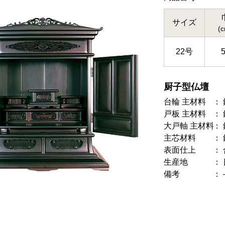
サイズ
(
22号
厨子型仏壇
台輪 主材料
戸板 主材料
大戸軸 主材料
主芯材料
表面仕上
生産地
備考