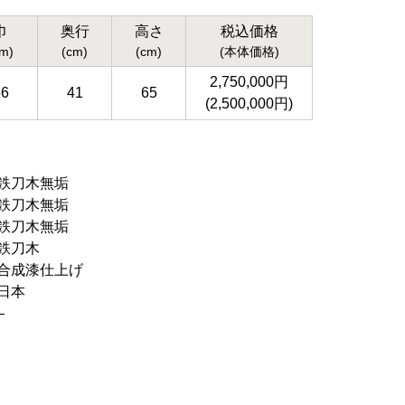
巾
奥行
高さ
税込価格
cm)
(cm)
(cm)
(本体価格)
2,750,000円
56
41
65
(2,500,000円)
鉄刀木無垢
鉄刀木無垢
鉄刀木無垢
鉄刀木
合成漆仕上げ
日本
–