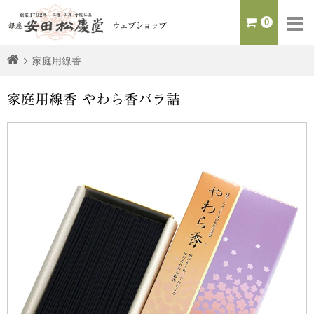
0
ウェブショップ
家庭用線香
家庭用線香 やわら香バラ詰