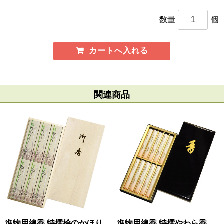
数量
個
関連商品
進物用線香 特撰桧のかほり
進物用線香 特撰やわら香