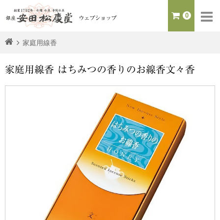
0
ウェブショップ
家庭用線香
家庭用線香 はちみつの香りのお線香文々香