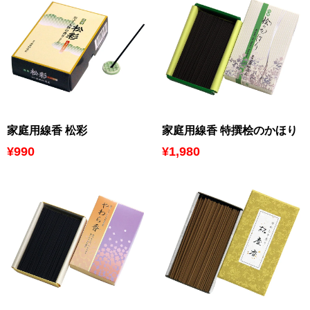
家庭用線香 松彩
家庭用線香 特撰桧のかほり
¥990
¥1,980