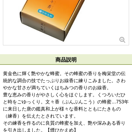
商品説明
黄金色に輝く艶やかな蜂蜜。その蜂蜜の香りを梅栄堂の伝
統的な調合の技でたっぷりお線香に練りこみました。さわ
やかな甘さが満ちていくはちみつの香りのお線香。
豊な恵みの香りがやさしく心をほぐします。くつろいだひ
と時をごゆっくり。文々香（ぶんぶんこう）の蜂蜜…753年
に来日した唐の鑑真和上が様々な香料とともにたきもの
（練香）を伝えたとされています。
その練香を作るのに良質の蜂蜜を加え、艶や深みある香り
を引き出しました。【煙ひかえめ】